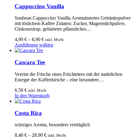
werden
mehrere
Cappuccino Vanilla
Varianten
auf.
Sunbean Cappuccino Vanilla Aromatisiertes Getränkepulver
Die
mit löslichem Kaffee Zutaten: Zucker, Magermilchpulver,
Optionen
Glukosesirup, gehärtetes pflanzliches…
können
auf
4,90
€
–
8,90
€
inkl. MwSt
der
Dieses
Ausführung wählen
Produktseite
Produkt
gewählt
weist
werden
mehrere
Cascara Tee
Varianten
auf.
Vereint die Frische eines Früchtetees mit der natürlichen
Die
Energie der Kaffeekirsche – eine besondere…
Optionen
können
6,50
€
inkl. MwSt
auf
In den Warenkorb
der
Produktseite
gewählt
Costa Rica
werden
würziges Aroma, besonders verträglich
8,40
€
–
28,90
€
inkl. MwSt