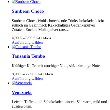
Produktseite
Produkt
gewählt
weist
werden
mehrere
Sunbean Choco
Varianten
auf.
Sunbean Choco Wohlschmeckende Trinkschokolade, leicht
Die
süßlich im Geschmack Kakaohaltiges Getränkepulver
Optionen
Zutaten: Zucker, Molkepulver (aus…
können
auf
4,90
€
–
8,90
€
inkl. MwSt
der
Dieses
Ausführung wählen
Produktseite
Produkt
gewählt
weist
werden
mehrere
Tansania Tembo
Varianten
auf.
Kräftiger Kaffee mit rauchiger Note, süße-zitronige Note
Die
Optionen
8,00
€
–
27,90
€
inkl. MwSt
können
Dieses
Ausführung wählen
auf
Produkt
der
weist
Produktseite
mehrere
Venezuela
gewählt
Varianten
werden
auf.
Leichte Toffee- und Schokoladenuancen. Säurearm, mild und
Die
ausgewogen.
Optionen