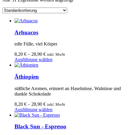
Arhuacos
edle Fülle, viel Körper
8,20
€
–
28,90
€
inkl. MwSt
Dieses
Ausführung wählen
Produkt
weist
mehrere
Äthiopien
Varianten
auf.
süßliche Aromen, erinnert an Haselnüsse, Walnüsse und
Die
dunkle Schokolade
Optionen
können
8,20
€
–
28,90
€
inkl. MwSt
auf
Dieses
Ausführung wählen
der
Produkt
Produktseite
weist
gewählt
mehrere
Black Sun - Espresso
werden
Varianten