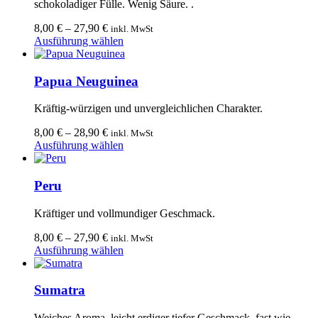
schokoladiger Fülle. Wenig Säure. .
Optionen
können
8,00
€
–
27,90
€
inkl. MwSt
auf
Dieses
Ausführung wählen
der
Produkt
Produktseite
weist
gewählt
mehrere
Papua Neuguinea
werden
Varianten
auf.
Kräftig-würzigen und unvergleichlichen Charakter.
Die
Optionen
8,00
€
–
28,90
€
inkl. MwSt
können
Dieses
Ausführung wählen
auf
Produkt
der
weist
Produktseite
mehrere
Peru
gewählt
Varianten
werden
auf.
Kräftiger und vollmundiger Geschmack.
Die
Optionen
8,00
€
–
27,90
€
inkl. MwSt
können
Dieses
Ausführung wählen
auf
Produkt
der
weist
Produktseite
mehrere
Sumatra
gewählt
Varianten
werden
auf.
Weiches Aroma, leicht erdiger tiefer Geschmack, fast wie