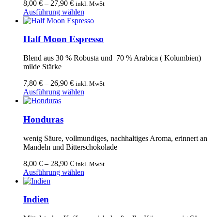
Optionen
8,00
€
–
27,90
€
inkl. MwSt
können
Dieses
Ausführung wählen
auf
Produkt
der
weist
Produktseite
mehrere
Half Moon Espresso
gewählt
Varianten
werden
auf.
Blend aus 30 % Robusta und 70 % Arabica ( Kolumbien)
Die
milde Stärke
Optionen
können
7,80
€
–
26,90
€
inkl. MwSt
auf
Dieses
Ausführung wählen
der
Produkt
Produktseite
weist
gewählt
mehrere
Honduras
werden
Varianten
auf.
wenig Säure, vollmundiges, nachhaltiges Aroma, erinnert an
Die
Mandeln und Bitterschokolade
Optionen
können
8,00
€
–
28,90
€
inkl. MwSt
auf
Dieses
Ausführung wählen
der
Produkt
Produktseite
weist
gewählt
mehrere
Indien
werden
Varianten
auf.