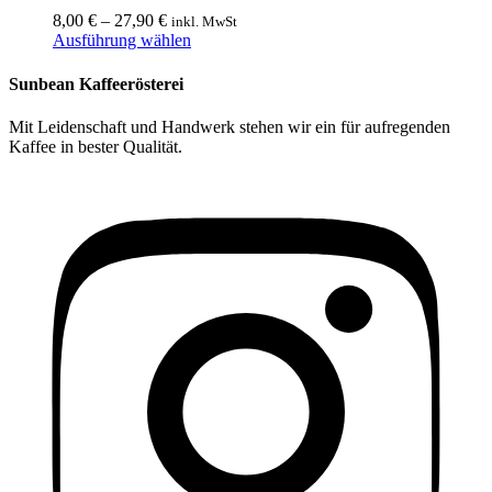
können
8,00
€
–
27,90
€
inkl. MwSt
auf
Dieses
Ausführung wählen
der
Produkt
Produktseite
weist
Sunbean Kaffeerösterei
gewählt
mehrere
werden
Varianten
Mit Leidenschaft und Handwerk stehen wir ein für aufregenden
auf.
Kaffee in bester Qualität.
Die
Optionen
können
auf
der
Produktseite
gewählt
werden