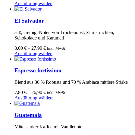
Dieses
Ausführung wählen
Produkt
weist
mehrere
El Salvador
Varianten
auf.
süß, cremig, Noten von Trockenobst, Zitrusfrüchten,
Die
Schokolade und Karamell
Optionen
können
8,00
€
–
27,90
€
inkl. MwSt
auf
Dieses
Ausführung wählen
der
Produkt
Produktseite
weist
gewählt
mehrere
Espresso fortissimo
werden
Varianten
auf.
Blend aus 30 % Robusta und 70 % Arabiaca mittlere Stärke
Die
Optionen
7,80
€
–
26,90
€
inkl. MwSt
können
Dieses
Ausführung wählen
auf
Produkt
der
weist
Produktseite
mehrere
Guatemala
gewählt
Varianten
werden
auf.
Mittelstarker Kaffee mit Vanillenote
Die