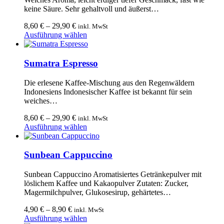
Die
keine Säure. Sehr gehaltvoll und äußerst…
Optionen
können
8,60
€
–
29,90
€
inkl. MwSt
auf
Dieses
Ausführung wählen
der
Produkt
Produktseite
weist
gewählt
mehrere
Sumatra Espresso
werden
Varianten
auf.
Die erlesene Kaffee-Mischung aus den Regenwäldern
Die
Indonesiens Indonesischer Kaffee ist bekannt für sein
Optionen
weiches…
können
auf
8,60
€
–
29,90
€
inkl. MwSt
der
Dieses
Ausführung wählen
Produktseite
Produkt
gewählt
weist
werden
mehrere
Sunbean Cappuccino
Varianten
auf.
Sunbean Cappuccino Aromatisiertes Getränkepulver mit
Die
löslichem Kaffee und Kakaopulver Zutaten: Zucker,
Optionen
Magermilchpulver, Glukosesirup, gehärtetes…
können
auf
4,90
€
–
8,90
€
inkl. MwSt
der
Dieses
Ausführung wählen