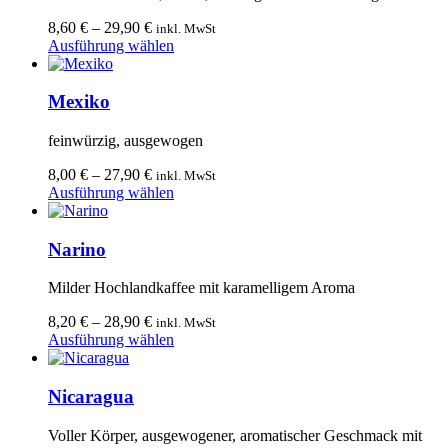
Die
Optionen
8,60
€
–
29,90
€
inkl. MwSt
können
Dieses
Ausführung wählen
auf
Produkt
der
weist
Produktseite
mehrere
Mexiko
gewählt
Varianten
werden
auf.
feinwürzig, ausgewogen
Die
Optionen
8,00
€
–
27,90
€
inkl. MwSt
können
Dieses
Ausführung wählen
auf
Produkt
der
weist
Produktseite
mehrere
Narino
gewählt
Varianten
werden
auf.
Milder Hochlandkaffee mit karamelligem Aroma
Die
Optionen
8,20
€
–
28,90
€
inkl. MwSt
können
Dieses
Ausführung wählen
auf
Produkt
der
weist
Produktseite
mehrere
Nicaragua
gewählt
Varianten
werden
auf.
Voller Körper, ausgewogener, aromatischer Geschmack mit
Die