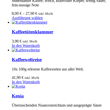
Mittelstarker Kaffee, weich, kraftvoller Körper, wenig Säure,
Die
fein-nussige Note
Optionen
können
8,00
€
–
27,90
€
inkl. MwSt
auf
Dieses
Ausführung wählen
der
Produkt
Produktseite
weist
gewählt
mehrere
Kaffeetütenklammer
werden
Varianten
auf.
3,90
€
inkl. MwSt
Die
In den Warenkorb
Optionen
können
auf
Kaffeeweltreise
der
Produktseite
10x 100g erlesene Kaffeesorten aus aller Welt.
gewählt
werden
41,90
€
inkl. MwSt
In den Warenkorb
Kenia
Überraschenden Nuancenreichtum und ausgeprägte Säure