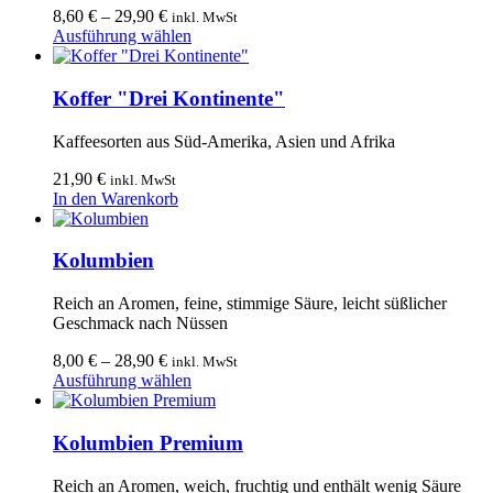
8,60
€
–
29,90
€
inkl. MwSt
Dieses
Ausführung wählen
Produkt
weist
mehrere
Koffer "Drei Kontinente"
Varianten
auf.
Kaffeesorten aus Süd-Amerika, Asien und Afrika
Die
Optionen
21,90
€
inkl. MwSt
können
In den Warenkorb
auf
der
Produktseite
Kolumbien
gewählt
werden
Reich an Aromen, feine, stimmige Säure, leicht süßlicher
Geschmack nach Nüssen
8,00
€
–
28,90
€
inkl. MwSt
Dieses
Ausführung wählen
Produkt
weist
mehrere
Kolumbien Premium
Varianten
auf.
Reich an Aromen, weich, fruchtig und enthält wenig Säure