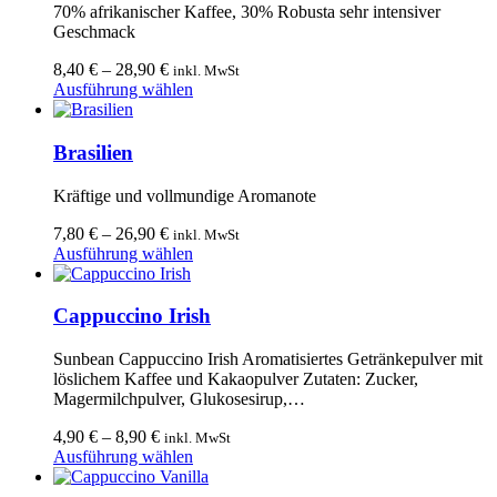
auf.
70% afrikanischer Kaffee, 30% Robusta sehr intensiver
Die
Geschmack
Optionen
können
8,40
€
–
28,90
€
inkl. MwSt
auf
Dieses
Ausführung wählen
der
Produkt
Produktseite
weist
gewählt
mehrere
Brasilien
werden
Varianten
auf.
Kräftige und vollmundige Aromanote
Die
Optionen
7,80
€
–
26,90
€
inkl. MwSt
können
Dieses
Ausführung wählen
auf
Produkt
der
weist
Produktseite
mehrere
Cappuccino Irish
gewählt
Varianten
werden
auf.
Sunbean Cappuccino Irish Aromatisiertes Getränkepulver mit
Die
löslichem Kaffee und Kakaopulver Zutaten: Zucker,
Optionen
Magermilchpulver, Glukosesirup,…
können
auf
4,90
€
–
8,90
€
inkl. MwSt
der
Dieses
Ausführung wählen
Produktseite
Produkt
gewählt
weist